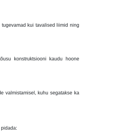
u tugevamad kui tavalised liimid ning
 tõusu konstruktsiooni kaudu hoone
ide valmistamisel, kuhu segatakse ka
 pidada: