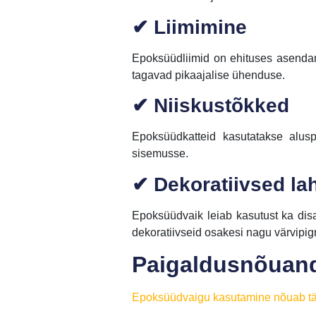
✔ Liimimine
Epoksüüdliimid on ehituses asendamat
tagavad pikaajalise ühenduse.
✔ Niiskustõkked
Epoksüüdkatteid kasutatakse alusp
sisemusse.
✔ Dekoratiivsed l
Epoksüüdvaik leiab kasutust ka disa
dekoratiivseid osakesi nagu värvipig
Paigaldusnõuand
Epoksüüdvaigu kasutamine nõuab täps