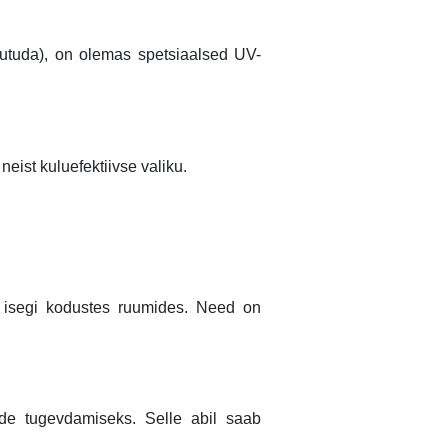
muutuda), on olemas spetsiaalsed UV-
eist kuluefektiivse valiku.
 isegi kodustes ruumides. Need on
ide tugevdamiseks. Selle abil saab