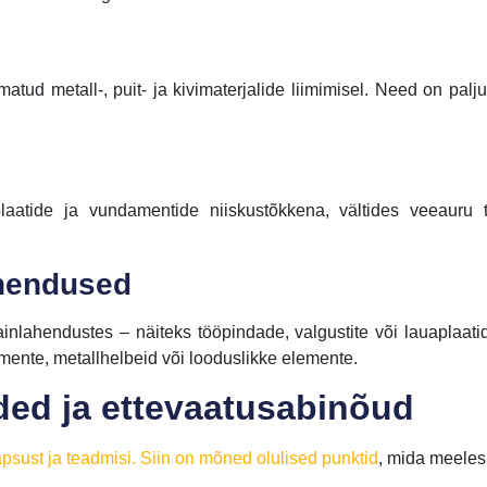
ud metall-, puit- ja kivimaterjalide liimimisel. Need on palj
laatide ja vundamentide niiskustõkkena, vältides veeauru
ahendused
inlahendustes – näiteks tööpindade, valgustite või lauaplaat
mente, metallhelbeid või looduslikke elemente.
ed ja ettevaatusabinõud
ust ja teadmisi. Siin on mõned olulised punktid
, mida meeles