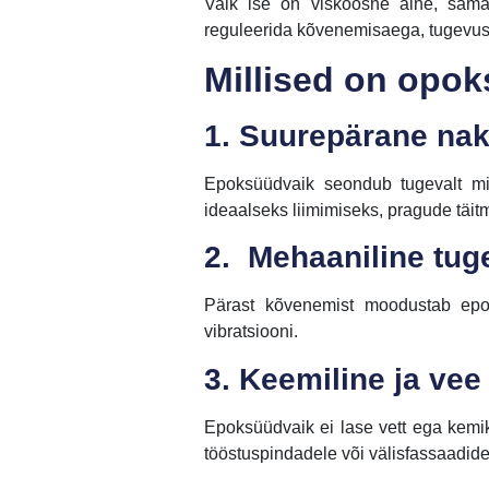
Vaik ise on viskoosne aine, sama
reguleerida kõvenemisaega, tugevust
Millised on opok
1. Suurepärane na
Epoksüüdvaik seondub tugevalt mit
ideaalseks liimimiseks, pragude täi
2.
Mehaaniline tug
Pärast kõvenemist moodustab epok
vibratsiooni.
3. Keemiline ja ve
Epoksüüdvaik ei lase vett ega kemik
tööstuspindadele või välisfassaadide