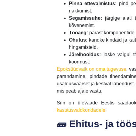
Pinna ettevalmistus:
pind pea
nakkumist.
Segamissuhe:
järgige alati 
kõvenemist.
Tööaeg:
pärast komponentide se
Ohutus:
kandke kindaid ja kai
hingamisteid.
Järelhooldus:
laske vaigul tä
koormust.
Epoksüüdvaik on oma tugevuse
, va
parandamine, pindade tihendamine
usaldusväärset ja kestvat lahendust.
mis peab ajale vastu.
Siin on ülevaade Eestis saadaol
kasutusvaldkondadele
:
🧱 Ehitus- ja töö