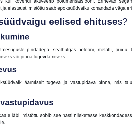
s kui kõvendi aktiveerib polümerisatsiooni. Erinevad sega
 ja elastsust, mistõttu saab epoksüüdvaiku kohandada väga eri
süüdvaigu eelised ehituse
s?
kkumine
mesuguste pindadega, sealhulgas betooni, metalli, puidu, 
tmiseks või pinna tugevdamiseks.
evus
süüdvaik äärmiselt tugeva ja vastupidava pinna, mis talu
e vastupidavus
aale läbi, mistõttu sobib see hästi niisketesse keskkondadesse
le.