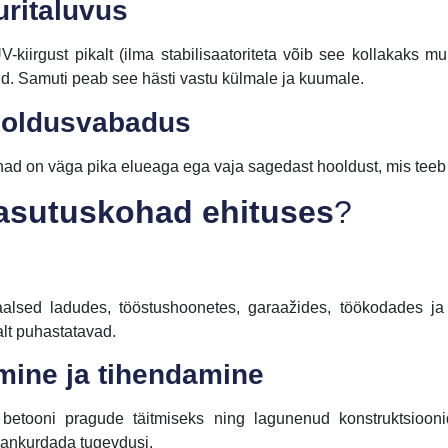
uritaluvus
-kiirgust pikalt (ilma stabilisaatoriteta võib see kollakaks 
id. Samuti peab see hästi vastu külmale ja kuumale.
hooldusvabadus
ad on väga pika elueaga ega vaja sagedast hooldust, mis teeb n
kasutuskohad ehituses
?
alsed ladudes, tööstushoonetes, garaažides, töökodades ja
alt puhastatavad.
mine ja tihendamine
betooni pragude täitmiseks ning lagunenud konstruktsioon
i ankurdada tugevdusi.