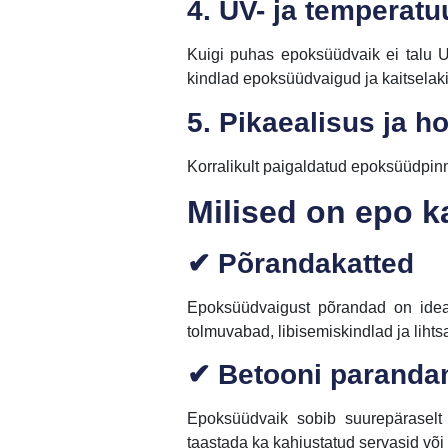
4. UV- ja temperatu
Kuigi puhas epoksüüdvaik ei talu UV
kindlad epoksüüdvaigud ja kaitselak
5. Pikaealisus ja 
Korralikult paigaldatud epoksüüdpinn
Milised on epo 
✔ Põrandakatted
Epoksüüdvaigust põrandad on idea
tolmuvabad, libisemiskindlad ja lihts
✔ Betooni paranda
Epoksüüdvaik sobib suurepäraselt 
taastada ka kahjustatud servasid võ