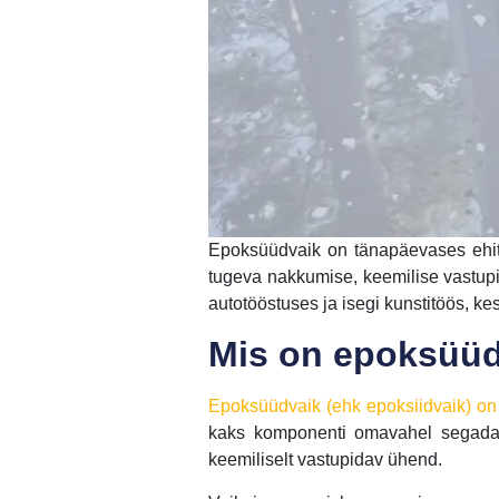
Epoksüüdvaik on tänapäevases ehitu
tugeva nakkumise, keemilise vastupi
autotööstuses ja isegi kunstitöös, k
Mis on epoksüü
Epoksüüdvaik (ehk epoksiidvaik) o
kaks komponenti omavahel segada, 
keemiliselt vastupidav ühend.