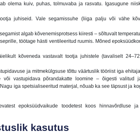
b olema kuiv, puhas, tolmuvaba ja rasvatu. Igasugune niisk
tootja juhiseid. Vale segamissuhe (liiga palju või vähe kõ
gamist algab kõvenemisprotsess kiiresti – sõltuvalt temperatuu
tseprille, töötage hästi ventileeritud ruumis. Mõned epoksüüdk
ielikult kõveneda vastavalt tootja juhistele (tavaliselt 24–7
stupidavuse ja mitmekülgsuse tõttu väärtuslik tööriist iga ehitaj
 või vastupidava põrandakatte loomine – õigesti valitud 
 Nagu iga spetsialiseeritud materjal, nõuab ka see täpsust ja ko
evatest epoksüüdvaikude toodetest koos hinnavõrdluse j
stuslik kasutus