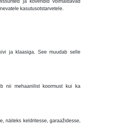
missuhted ja kõvendid võimaldavad
nevatele kasutusotstarvetele.
kivi ja klaasiga. See muudab selle
b nii mehaanilist koormust kui ka
, näiteks keldritesse, garaažidesse,