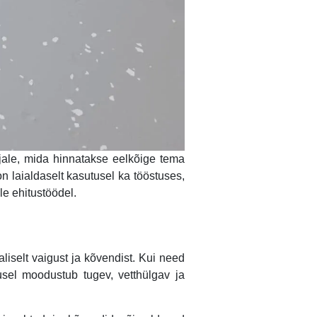
jale, mida hinnatakse eelkõige tema
 laialdaselt kasutusel ka tööstuses,
le ehitustöödel.
liselt vaigust ja kõvendist. Kui need
sel moodustub tugev, vetthülgav ja