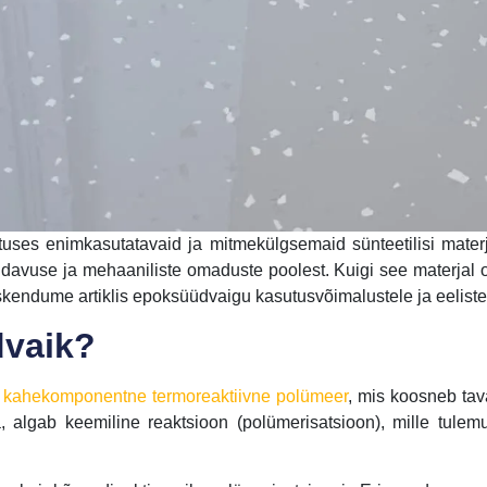
ses enimkasutatavaid ja mitmekülgsemaid sünteetilisi mater
davuse ja mehaaniliste omaduste poolest. Kuigi see materjal on
eskendume artiklis epoksüüdvaigu kasutusvõimalustele ja eeliste
dvaik?
n kahekomponentne termoreaktiivne polümeer
, mis koosneb tava
algab keemiline reaktsioon (polümerisatsioon), mille tulemu