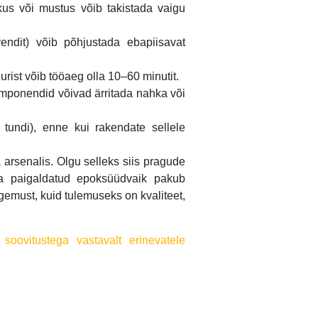
us või mustus võib takistada vaigu
vendit) võib põhjustada ebapiisavat
rist võib tööaeg olla 10–60 minutit.
omponendid võivad ärritada nahka või
2 tundi), enne kui rakendate sellele
a arsenalis. Olgu selleks siis pragude
ja paigaldatud epoksüüdvaik pakub
gemust, kuid tulemuseks on kvaliteet,
a
soovitustega vastavalt erinevatele