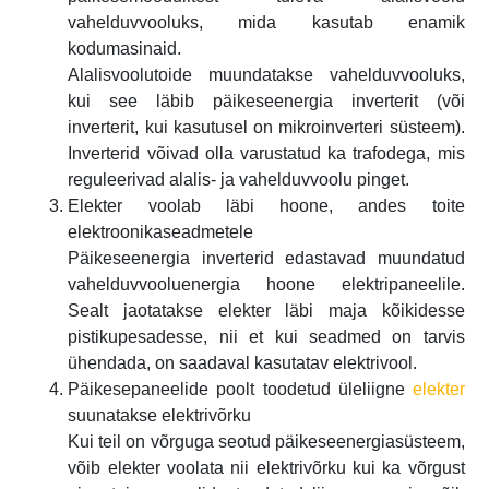
vahelduvvooluks, mida kasutab enamik
kodumasinaid.
Alalisvoolutoide muundatakse vahelduvvooluks,
kui see läbib päikeseenergia inverterit (või
inverterit, kui kasutusel on mikroinverteri süsteem).
Inverterid võivad olla varustatud ka trafodega, mis
reguleerivad alalis- ja vahelduvvoolu pinget.
Elekter voolab läbi hoone, andes toite
elektroonikaseadmetele
Päikeseenergia inverterid edastavad muundatud
vahelduvvooluenergia hoone elektripaneelile.
Sealt jaotatakse elekter läbi maja kõikidesse
pistikupesadesse, nii et kui seadmed on tarvis
ühendada, on saadaval kasutatav elektrivool.
Päikesepaneelide poolt toodetud üleliigne
elekter
suunatakse elektrivõrku
Kui teil on võrguga seotud päikeseenergiasüsteem,
võib elekter voolata nii elektrivõrku kui ka võrgust