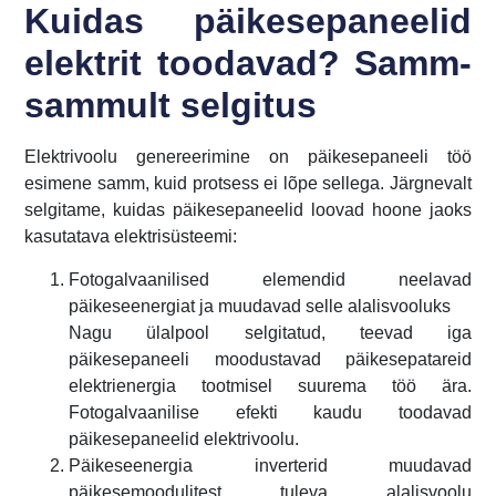
Kuidas päikesepaneelid
elektrit toodavad? Samm-
sammult selgitus
Elektrivoolu genereerimine on päikesepaneeli töö
esimene samm, kuid protsess ei lõpe sellega. Järgnevalt
selgitame, kuidas päikesepaneelid loovad hoone jaoks
kasutatava elektrisüsteemi:
Fotogalvaanilised elemendid neelavad
päikeseenergiat ja muudavad selle alalisvooluks
Nagu ülalpool selgitatud, teevad iga
päikesepaneeli moodustavad päikesepatareid
elektrienergia tootmisel suurema töö ära.
Fotogalvaanilise efekti kaudu toodavad
päikesepaneelid elektrivoolu.
Päikeseenergia inverterid muudavad
päikesemoodulitest tuleva alalisvoolu