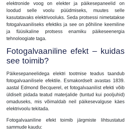
elektronide voog on elekter ja päikesepaneelid on
loodud selle voolu püüdmiseks, muutes selle
kasutatavaks elektrivooluks. Seda protsessi nimetatakse
fotogalvaaniliseks efektiks ja see on põhiline keemiline
ja füüsikaline protsess enamiku päikeseenergia
tehnoloogiate taga.
Fotogalvaaniline efekt – kuidas
see toimib?
Päikesepaneelidega elektri tootmise teadus taandub
fotogalvaanilisele efektile. Esmakordselt avastas 1839.
aastal Edmond Becquerel, et fotogalvaanilist efekti võib
üldiselt pidada teatud materjalide (tuntud kui pooljuhid)
omaduseks, mis võimaldab neil päikesevalguse käes
elektrivoolu tekitada.
Fotogalvaaniline efekt toimib järgmiste lihtsustatud
sammude kaudu: