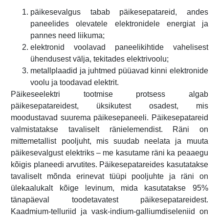
päikesevalgus tabab päikesepatareid, andes
paneelides olevatele elektronidele energiat ja
pannes need liikuma;
elektronid voolavad paneelikihtide vahelisest
ühendusest välja, tekitades elektrivoolu;
metallplaadid ja juhtmed püüavad kinni elektronide
voolu ja toodavad elektrit.
Päikeseelektri tootmise protsess algab
päikesepatareidest, üksikutest osadest, mis
moodustavad suurema päikesepaneeli. Päikesepatareid
valmistatakse tavaliselt ränielemendist. Räni on
mittemetallist pooljuht, mis suudab neelata ja muuta
päikesevalgust elektriks – me kasutame räni ka peaaegu
kõigis planeedi arvutites. Päikesepatareides kasutatakse
tavaliselt mõnda erinevat tüüpi pooljuhte ja räni on
ülekaalukalt kõige levinum, mida kasutatakse 95%
tänapäeval toodetavatest päikesepatareidest.
Kaadmium-telluriid ja vask-indium-galliumdiseleniid on