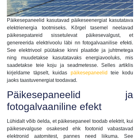
Päikesepaneelid kasutavad päikeseenergiat kasutatava
elektrienergia tootmiseks. Kõrgel tasemel neelavad
päikesepatareid sissetulevat päikesevalgust, et
genereerida elektrivoolu läbi nn fotogalvaanilise efekti.
See elektrivool püütakse kinni plaatide ja juhtmetega
ning muudetakse kasutatavaks energiavooluks, mis
saadetakse teie koju ja seadmetesse. Selles artiklis
kirjeldame täpselt, kuidas
päikesepaneelid
teie kodu
jaoks taastuvenergiat toodavad.
Päikesepaneelid ja
fotogalvaaniline efekt
Lühidalt võib öelda, et päikesepaneel toodab elektrit, kui
päikesevalguse osakesed ehk footonid vabastavad
elektronid aatomitest, pannes need liikuma. See