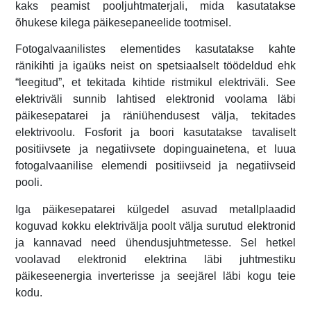
kaks peamist pooljuhtmaterjali, mida kasutatakse
õhukese kilega päikesepaneelide tootmisel.
Fotogalvaanilistes elementides kasutatakse kahte
ränikihti ja igaüks neist on spetsiaalselt töödeldud ehk
“leegitud”, et tekitada kihtide ristmikul elektriväli. See
elektriväli sunnib lahtised elektronid voolama läbi
päikesepatarei ja räniühendusest välja, tekitades
elektrivoolu. Fosforit ja boori kasutatakse tavaliselt
positiivsete ja negatiivsete dopinguainetena, et luua
fotogalvaanilise elemendi positiivseid ja negatiivseid
pooli.
Iga päikesepatarei külgedel asuvad metallplaadid
koguvad kokku elektrivälja poolt välja surutud elektronid
ja kannavad need ühendusjuhtmetesse. Sel hetkel
voolavad elektronid elektrina läbi juhtmestiku
päikeseenergia inverterisse ja seejärel läbi kogu teie
kodu.